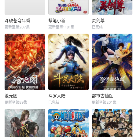
斗破苍穹年番
蜡笔小新
灵剑尊
更新至第207集
更新至第1181集
已完结
沧元图
斗罗大陆
都市古仙医
更新至第89集
已完结
更新至第201集