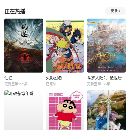
正在热播
更多
仙逆
火影忍者
斗罗大陆2：绝世唐门
更新至第152集
已完结
更新至第165集