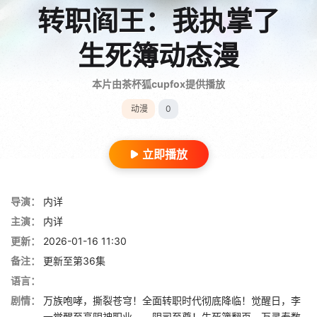
转职阎王：我执掌了
生死簿动态漫
本片由茶杯狐cupfox提供播放
动漫
0
立即播放
导演：
内详
主演：
内详
更新：
2026-01-16 11:30
备注：
更新至第36集
语言：
剧情：
万族咆哮，撕裂苍穹！全面转职时代彻底降临！觉醒日，李
一觉醒至高阴神职业——阴司至尊！生死簿翻页，万灵寿数