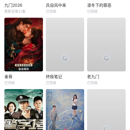
九门2026
兵自风中来
凛冬下的罪恶
更新至第21集
已完结
已完结
雀骨
终极笔记
老九门
已完结
已完结
已完结