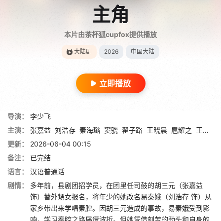
主角
本片由茶杯狐cupfox提供播放
大陆剧
2026
中国大陆
立即播放
导演：
李少飞
主演：
张嘉益
刘浩存
秦海璐
窦骁
翟子路
王晓晨
扈耀之
王海燕
更新：
2026-06-04 00:15
备注：
已完结
语言：
汉语普通话
剧情：
多年前，县剧团招学员，在团里任司鼓的胡三元（张嘉益
饰）替外甥女报名，将年少的她改名易秦娥（刘浩存 饰）从
家乡带出来学唱秦腔。因胡三元造成的事故，易秦娥受到影
响，学习秦腔之路屡遭波折。但她凭借刻苦的劲头和自身的