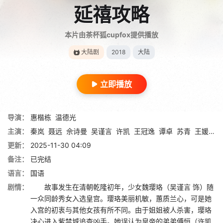
延禧攻略
本片由茶杯狐cupfox提供播放
大陆剧
2018
大陆
立即播放
导演：
惠楷栋
温德光
主演：
秦岚
聂远
佘诗曼
吴谨言
许凯
王冠逸
谭卓
苏青
王媛可
更新：
2025-11-30 04:09
备注：
已完结
语言：
国语
剧情：
故事发生在清朝乾隆初年，少女魏璎珞（吴谨言 饰）随
一众同龄秀女入选皇宫。璎珞美丽机敏，蕙质兰心，可是她
入宫的初衷与其他女孩有所不同。由于姐姐被人杀害，璎珞
决心进入紫禁城追查凶手。她误认为皇帝的弟弟傅恒（许凯