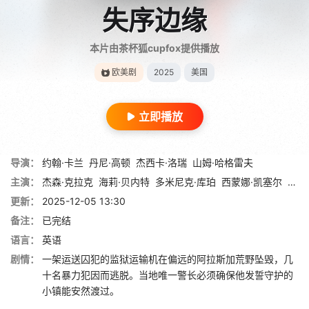
失序边缘
本片由茶杯狐cupfox提供播放
欧美剧
2025
美国
立即播放
导演：
约翰·卡兰
丹尼·高顿
杰西卡·洛瑞
山姆·哈格雷夫
主演：
杰森·克拉克
海莉·贝内特
多米尼克·库珀
西蒙娜·凯塞尔
阿尔
更新：
2025-12-05 13:30
备注：
已完结
语言：
英语
剧情：
一架运送囚犯的监狱运输机在偏远的阿拉斯加荒野坠毁，几
十名暴力犯因而逃脱。当地唯一警长必须确保他发誓守护的
小镇能安然渡过。