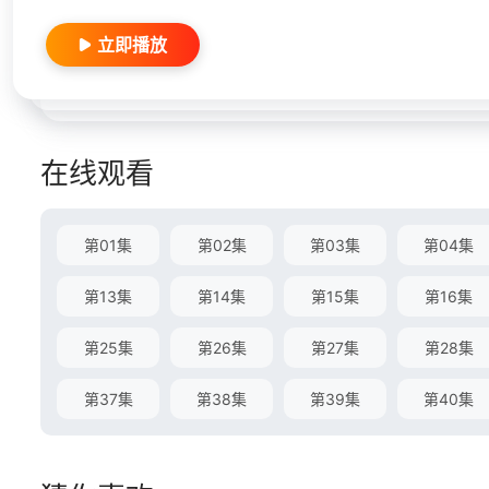
立即播放
在线观看
第01集
第02集
第03集
第04集
第13集
第14集
第15集
第16集
第25集
第26集
第27集
第28集
第37集
第38集
第39集
第40集