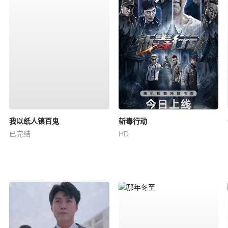
我以纸人镇百鬼
斩毒行动
已完结
HD