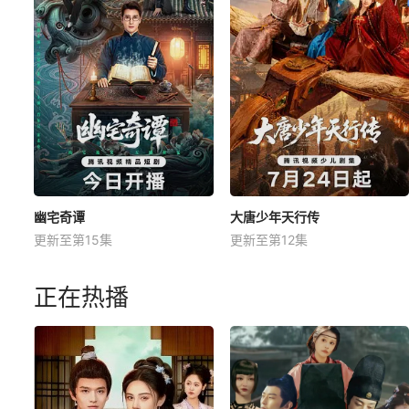
幽宅奇谭
大唐少年天行传
更新至第15集
更新至第12集
正在热播