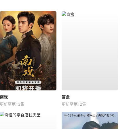
南戏
盲盒
更新至第13集
更新至第12集