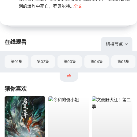
划的爆炸中死亡，罗贝尔特...
全文
在线观看
切换节点
第01集
第02集
第03集
第04集
第05集
猜你喜欢