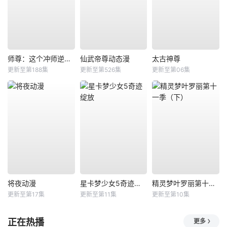
师尊：这个冲师逆徒才不是圣子动态漫
仙武帝尊动态漫
太古神尊
更新至第188集
更新至第526集
更新至第06集
将夜动漫
星卡梦少女5奇迹绽放
精灵梦叶罗丽第十一季（下）
更新至第17集
更新至第11集
更新至第10集
正在热播
更多