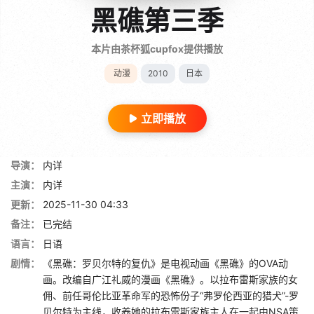
黑礁第三季
本片由茶杯狐cupfox提供播放
动漫
2010
日本
立即播放
导演：
内详
主演：
内详
更新：
2025-11-30 04:33
备注：
已完结
语言：
日语
剧情：
《黑礁：罗贝尔特的复仇》是电视动画《黑礁》的OVA动
画。改编自广江礼威的漫画《黑礁》。以拉布雷斯家族的女
佣、前任哥伦比亚革命军的恐怖份子“弗罗伦西亚的猎犬”-罗
贝尔特为主线，收养她的拉布雷斯家族主人在一起由NSA策