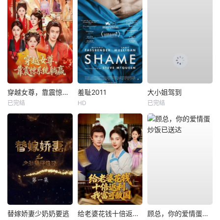
穿越女尊，靠震惊系统躺赢
羞耻2011
大小姐驾到
已完结
HD
已完结
替嫁娇妻少奶奶要逃
给老婆花钱十倍返利，我富可敌国
顾总，你的爱情蛋炒饭已送达