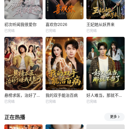
初次听闻我很爱你
喜欢你2026
王妃她从妖界来
已完结
已完结
已完结
悬榜求医，治好了嫌我是乞丐
我的双手能治百病
好人难当，那就不当了
已完结
已完结
已完结
正在热播
更多