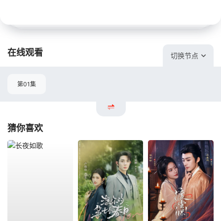
在线观看
切换节点
第01集
猜你喜欢