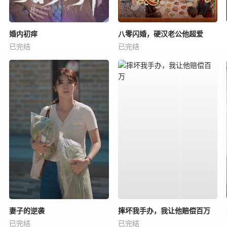
婚内初痒
八零闪婚，硬汉老公他超爱
已完结
已完结
妻子的逆袭
摔坏我手办，我让他赔偿百万
已完结
已完结