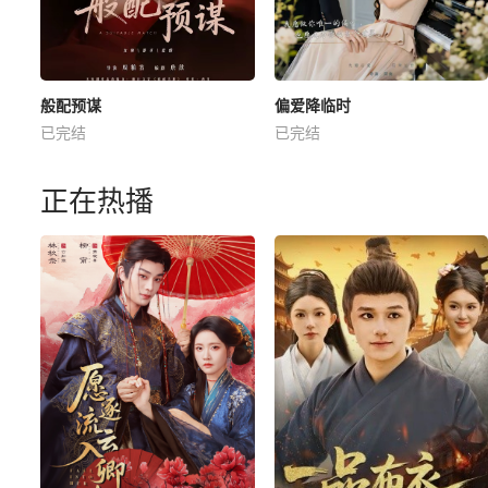
般配预谋
偏爱降临时
已完结
已完结
正在热播