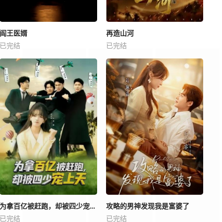
阎王医婿
再造山河
已完结
已完结
为拿百亿被赶跑，却被四少宠上天
攻略的男神发现我是富婆了
已完结
已完结