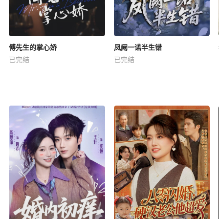
傅先生的掌心娇
凤阙一诺半生错
已完结
已完结