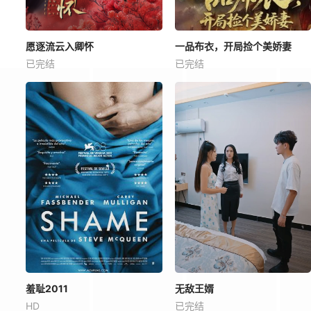
愿逐流云入卿怀
一品布衣，开局捡个美娇妻
已完结
已完结
羞耻2011
无敌王婿
HD
已完结