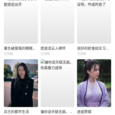
重生破案我的眼睛能锁定凶手
愿逐流云入卿怀
说好的抓鬼给实习证明，咋成判官了
已完结
已完结
已完结
兵王的都市生活
骗你说天赋无敌，你真暴力成帝
逍遥赘婿