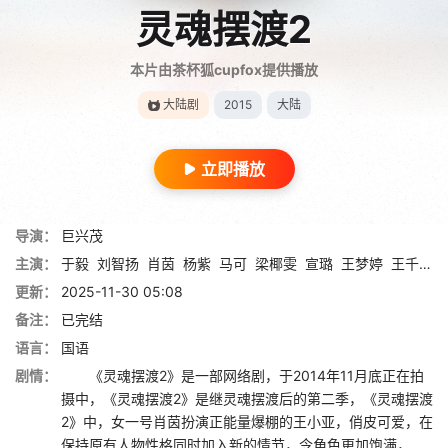
灵魂摆渡2
本片由茶杯狐cupfox提供播放
大陆剧
2015
大陆
立即播放
导演：
巨兴茂
主演：
于毅
刘智扬
肖茵
杨紫
马可
梁椰雯
宣璐
王梦婷
王千赫
更新：
2025-11-30 05:08
备注：
已完结
语言：
国语
剧情：
《灵魂摆渡2》是一部网络剧，于2014年11月底正在拍
摄中，《灵魂摆渡2》是继灵魂摆渡后的第二季，《灵魂摆渡
2》中，女一号肖茵扮演正能量爆棚的王小亚，俏皮可爱，在
保持原有人物性格同时加入新的情节，令角色更加饱满，