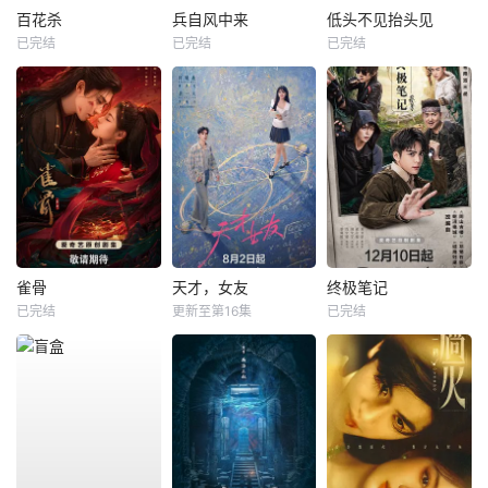
百花杀
兵自风中来
低头不见抬头见
已完结
已完结
已完结
雀骨
天才，女友
终极笔记
已完结
更新至第16集
已完结