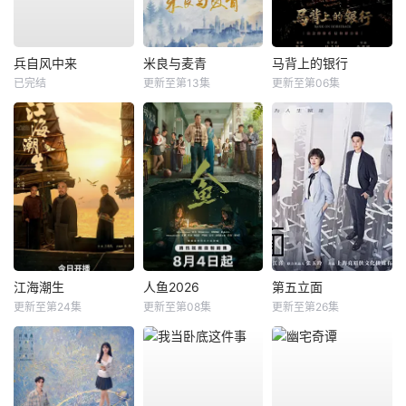
兵自风中来
米良与麦青
马背上的银行
已完结
更新至第13集
更新至第06集
江海潮生
人鱼2026
第五立面
更新至第24集
更新至第08集
更新至第26集