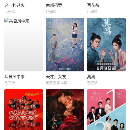
这一秒过火
南部档案
百花杀
已完结
已完结
已完结
兵自风中来
天才，女友
莫离
已完结
更新至第14集
已完结