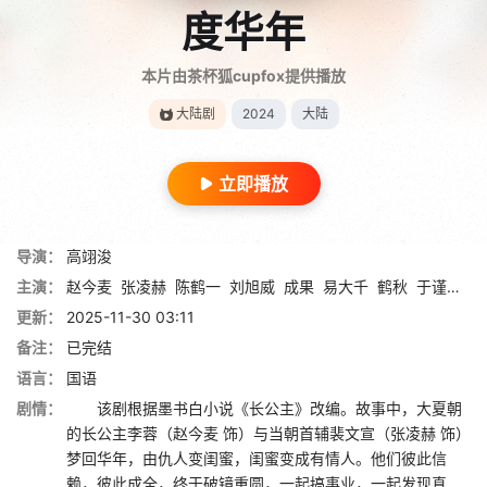
度华年
本片由茶杯狐cupfox提供播放
大陆剧
2024
大陆
立即播放
导演：
高翊浚
主演：
赵今麦
张凌赫
陈鹤一
刘旭威
成果
易大千
鹤秋
于谨维
赵
更新：
2025-11-30 03:11
备注：
已完结
语言：
国语
剧情：
该剧根据墨书白小说《长公主》改编。故事中，大夏朝
的长公主李蓉（赵今麦 饰）与当朝首辅裴文宣（张凌赫 饰）
梦回华年，由仇人变闺蜜，闺蜜变成有情人。他们彼此信
赖，彼此成全，终于破镜重圆，一起搞事业，一起发现真